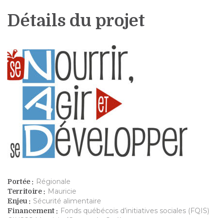
Détails du projet
Régionale
Portée :
Mauricie
Territoire :
Sécurité alimentaire
Enjeu :
Fonds québécois d’initiatives sociales (FQIS)
Financement :