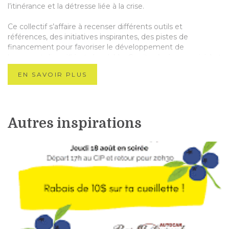
l’itinérance et la détresse liée à la crise.
Ce collectif s’affaire à recenser différents outils et
références, des initiatives inspirantes, des pistes de
financement pour favoriser le développement de
logement diversifié et abordable. Ce site s’avère convivial et
centralise l’information à un seul endroit. Ce répertoire
EN SAVOIR PLUS
d’outils est une ressource vivante et évolutive.
En savoir plus
Autres inspirations
État de situation sur l'habitation et perspectives de
développement dans la MRC de Memphrémagog
Synthèse - État de situation sur le logement et
perspectives de développement