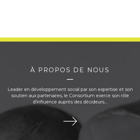
Références
Historique de la démarche sur le site de l’ASSS de
Montréal
À PROPOS DE NOUS
Atlas des déserts alimentaires
« Accessibilité géographique aux commerces
Leader en développement social par son expertise et son
alimentaires au Québec : analyse de situation et
soutien aux partenaires, le Consortium exerce son rôle
perspectives d’interventions », produit par l’Institut
d’influence auprès des décideurs...
national de santé publique du Québec (INSPQ)