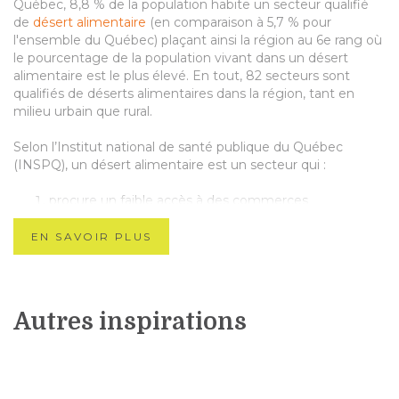
Québec, 8,8 % de la population habite un secteur qualifié
de
désert alimentaire
(en comparaison à 5,7 % pour
l'ensemble du Québec) plaçant ainsi la région au 6e rang où
le pourcentage de la population vivant dans un désert
alimentaire est le plus élevé. En tout, 82 secteurs sont
qualifiés de déserts alimentaires dans la région, tant en
milieu urbain que rural.
Selon l’Institut national de santé publique du Québec
(INSPQ), un désert alimentaire est un secteur qui :
procure un faible accès à des commerces
d'alimentation pouvant favoriser une saine
alimentation (supermarchés, épiceries, marchés
EN SAVOIR PLUS
publiques, fruiteries)
est défavorisé sur le plan socio-économique. (Source :
document de l’INSPQ,
Accessibilité géographique aux
commerces alimentaires au Québec
, page 3)
Autres inspirations
Pour pallier à cette problématique, la Concertation en
sécurité alimentaire de St-Léonard, un arrondissement
situé sur l’île de Montréal, a mis en place le projet de
Marché Ambulant. Ainsi, depuis 2011, un autobus converti