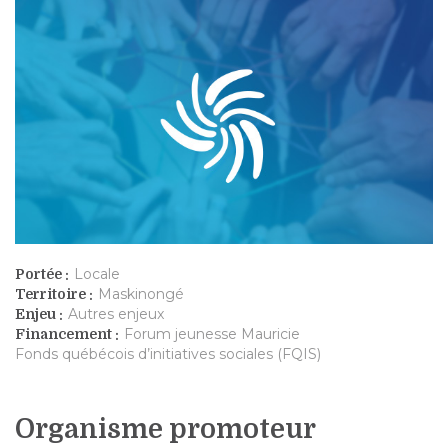
Locale
Portée :
Maskinongé
Territoire :
Autres enjeux
Enjeu :
Forum jeunesse Mauricie
Financement :
Fonds québécois d’initiatives sociales (FQIS)
Organisme promoteur