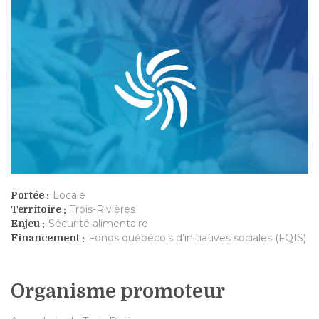
Locale
Portée :
Trois-Rivières
Territoire :
Sécurité alimentaire
Enjeu :
Fonds québécois d’initiatives sociales (FQIS)
Financement :
Organisme promoteur