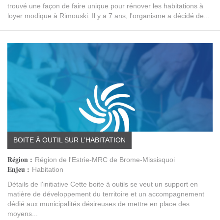
trouvé une façon de faire unique pour rénover les habitations à
loyer modique à Rimouski. Il y a 7 ans, l'organisme a décidé de...
BOITE À OUTIL SUR L’HABITATION
Région :
Région de l'Estrie-MRC de Brome-Missisquoi
Enjeu :
Habitation
Détails de l'initiative Cette boite à outils se veut un support en
matière de développement du territoire et un accompagnement
dédié aux municipalités désireuses de mettre en place des
moyens...