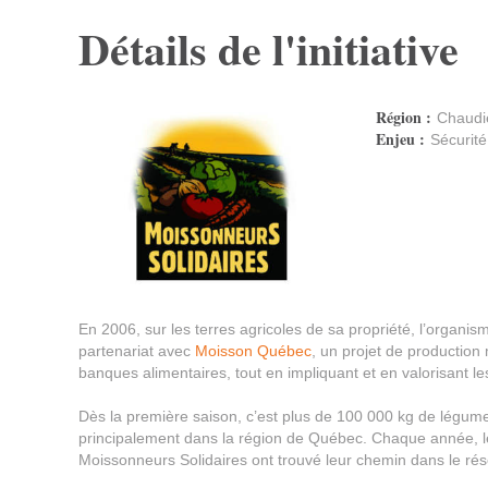
Détails de l'initiative
Région :
Chaudi
Enjeu :
Sécurité
En 2006, sur les terres agricoles de sa propriété, l’organis
partenariat avec
Moisson Québec
, un projet de productio
banques alimentaires, tout en impliquant et en valorisant le
Dès la première saison, c’est plus de 100 000 kg de légumes
principalement dans la région de Québec. Chaque année, le
Moissonneurs Solidaires ont trouvé leur chemin dans le ré