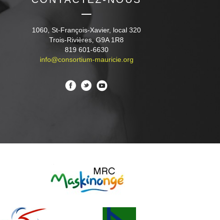
1060, St-François-Xavier, local 320
Trois-Rivières, G9A 1R8
819 601-6630
info@consortium-mauricie.org