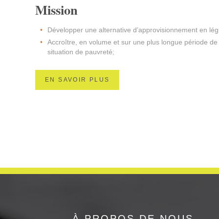
Mission
Développer une alternative d’approvisionnement en légu
Accroître, en volume et sur une plus longue période d
situation de pauvreté;
Aider des personnes en difficulté à réintégrer leur plac
EN SAVOIR PLUS
Références
Moissonneurs Solidaires
À PROPOS DE NOUS