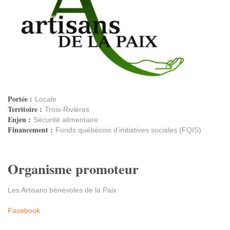
Portée :
Locale
Territoire :
Trois-Rivières
Enjeu :
Sécurité alimentaire
Financement :
Fonds québécois d’initiatives sociales (FQIS)
Organisme promoteur
Les Artisans bénévoles de la Paix
Facebook