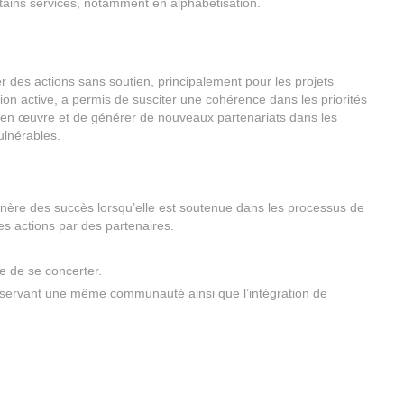
rtains services, notamment en alphabétisation.
r des actions sans soutien, principalement pour les projets
ion active, a permis de susciter une cohérence dans les priorités
e en œuvre et de générer de nouveaux partenariats dans les
lnérables.
énère des succès lorsqu’elle est soutenue dans les processus de
es actions par des partenaires.
de de se concerter.
sservant une même communauté ainsi que l’intégration de