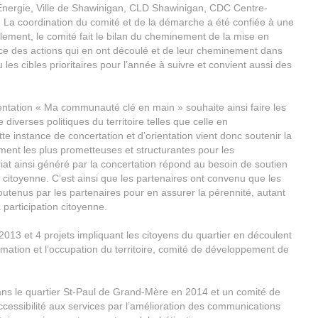
l’Énergie, Ville de Shawinigan, CLD Shawinigan, CDC Centre-
. La coordination du comité et de la démarche a été confiée à une
ement, le comité fait le bilan du cheminement de la mise en
ce des actions qui en ont découlé et de leur cheminement dans
s cibles prioritaires pour l’année à suivre et convient aussi des
entation « Ma communauté clé en main » souhaite ainsi faire les
iverses politiques du territoire telles que celle en
te instance de concertation et d’orientation vient donc soutenir la
ment les plus prometteuses et structurantes pour les
t ainsi généré par la concertation répond au besoin de soutien
on citoyenne. C’est ainsi que les partenaires ont convenu que les
soutenus par les partenaires pour en assurer la pérennité, autant
a participation citoyenne.
013 et 4 projets impliquant les citoyens du quartier en découlent
nimation et l’occupation du territoire, comité de développement de
ns le quartier St-Paul de Grand-Mère en 2014 et un comité de
accessibilité aux services par l’amélioration des communications