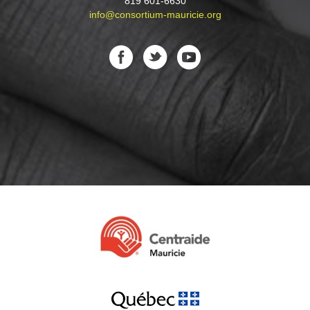
819 601-6630
info@consortium-mauricie.org